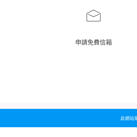
申請免費信箱
聯鑫網科技有限公司。300新竹市士林東路25號
此網站是