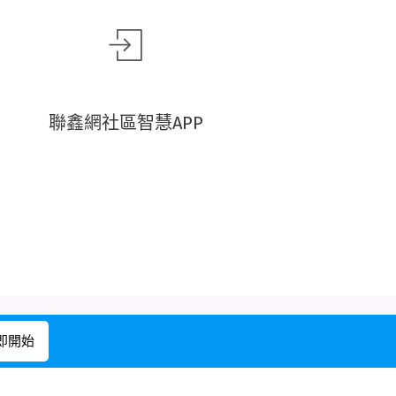
聯鑫網社區智慧APP
由
Webnode
提供技術支援
即開始