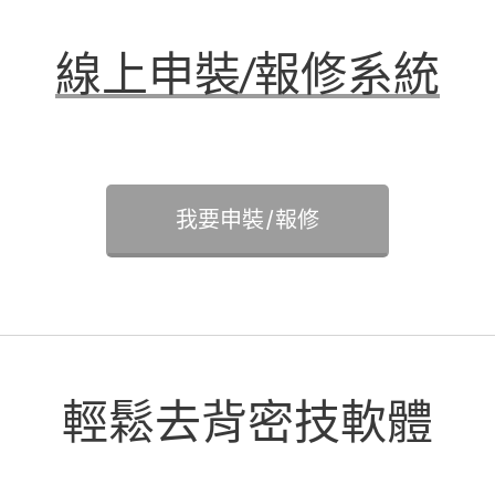
線上申裝/報修系統
我要申裝/報修
輕鬆去背密技軟體