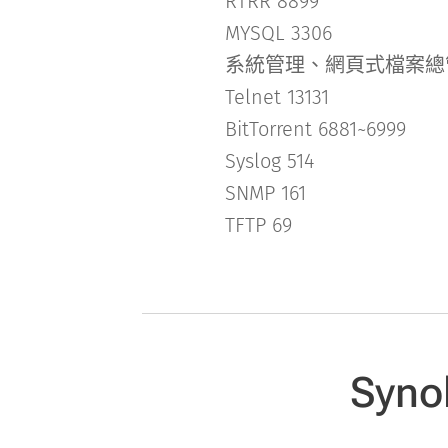
RTRR 8899
MYSQL 3306
系統管理、網頁式檔案總
Telnet 13131
BitTorrent 6881~6999
Syslog 514
SNMP 161
TFTP 69
Syn