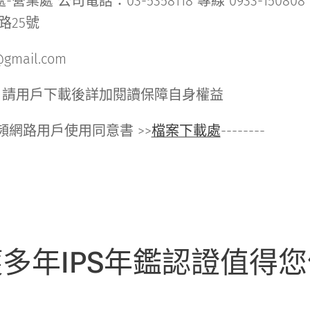
處 公司電話：03-5358118 專線 0933-150808 
路25號
@gmail.com
 請用戶下載後詳加閱讀保障自身權益
寬頻網路用戶使用同意書 >>
檔案下載處
--------
多年IPS年鑑認證值得