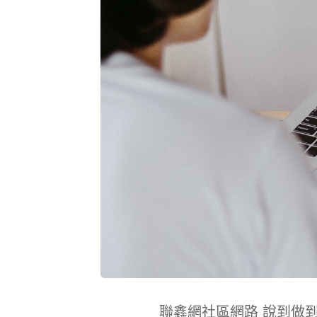
聯鑫網社區網路 說到做