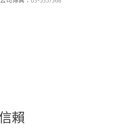
公司傳真：03-5357368
您信賴